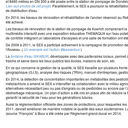
et 8460 mètres en DN 300 a été posée entre la station de pompage de Dondela
Lien aux photos de cet projet.
Parallèlement, le SES a poursuivi la réhabilitatio
de distribution d'eau.
En 2014, les travaux de rénovation et réhabilitation de l'ancien réservoir au R
été achevé.
Les travaux de rénovation de la station de pompage de Koerich comprenant la 
multimédia interactif avec une exposition éducative THEMAQUA sur l'eau potabl
de contrôle intégrant un laboratoire d'analyses et une salle de formation ont é
De 2009 à 2011, le SES a participé activement à la campagne de promotion de 
l'Aluseau. (
Un exemple est l'action Waasserbus
)
La
fontaine d'eau ISKABUR
, développée avec des partenaires locaux, permet d
fraîche et saine dans les lieux publics tels écoles, maisons de soin, etc.
En ce qui concerne la gestion de la qualité, le SES travaille sur plusieurs fronts
géographique (G.I.S), analyse des risques (TRim), manuel d'entreprises, gesti
En 2014, la détection de concentration importantes en métabolites des pestici
métolachlore a amené le SES a intensifier sa collaboration avec le milieu agrico
alternatives nécessitant peu ou pas d'engrais ou de pesticides ou encore par l
désherbage mécanique. Un plan d’action a été mis en place afin de réduire la t
garantir la sécurité de l’eau pour les générations futures.
Aussi la réglementation officielle des zones de protections, pour lesquelles le
2011, devrait améliorer de manière notable la qualité des eaux souterraines. 
(source “François” à Bour a été créée par Règlement grand-ducal en 2014.